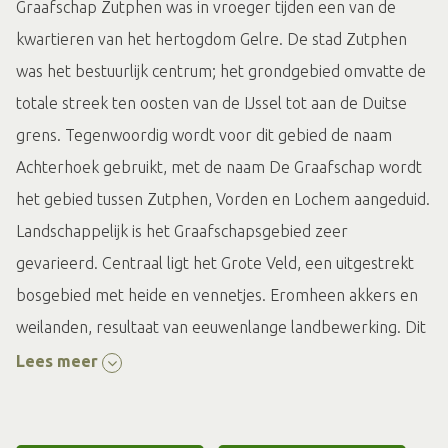
Graafschap Zutphen was in vroeger tijden een van de
kwartieren van het hertogdom Gelre. De stad Zutphen
was het bestuurlijk centrum; het grondgebied omvatte de
totale streek ten oosten van de IJssel tot aan de Duitse
grens. Tegenwoordig wordt voor dit gebied de naam
Achterhoek gebruikt, met de naam De Graafschap wordt
het gebied tussen Zutphen, Vorden en Lochem aangeduid.
Landschappelijk is het Graafschapsgebied zeer
gevarieerd. Centraal ligt het Grote Veld, een uitgestrekt
bosgebied met heide en vennetjes. Eromheen akkers en
weilanden, resultaat van eeuwenlange landbewerking. Dit
coulisselandschap, een afwisseling van bosgebieden,
Lees meer
houtwallen, beken en boomgroepen is kenmerkend voor
dit gebied. Verspreid in de streek liggen bovendien veel