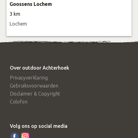
MTB route Lochem
Goossens Lochem
MTB route Vorden
3 km
Ruiter- en Menroutes
Lochem
Menroute Grote Veld
Ruiterroute Grote Veld
Over outdoor Achterhoek
Privacyverklaring
Gebruiksvoorwaarden
Disclaimer & Copyright
Colofon
Volg ons op social media