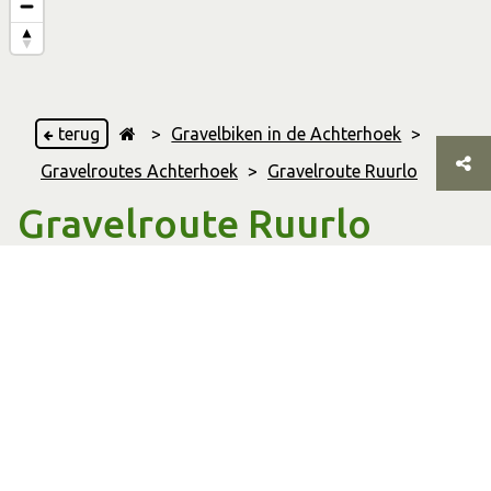
terug
>
Gravelbiken in de Achterhoek
>
Gravelroutes Achterhoek
>
Gravelroute Ruurlo
Gravelroute Ruurlo
Ruurlo
,
Beltrum
,
& Neede
86.00 Km
Afstand
04:47 uur
Duur
Gravelbikeroute
Soort
route
Download GPX-bestand
Print route
Op pad