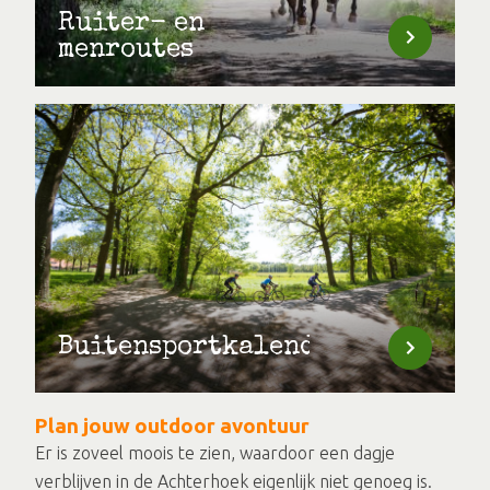
Ruiter- en
menroutes
Buitensportkalender
Plan jouw outdoor avontuur
Er is zoveel moois te zien, waardoor een dagje
verblijven in de Achterhoek eigenlijk niet genoeg is.